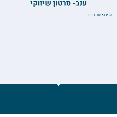
ענב- סרטון שיווקי
עריכה: תום גביש